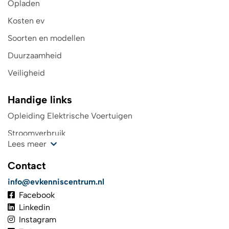
Opladen
Kosten ev
Soorten en modellen
Duurzaamheid
Veiligheid
Handige links
Opleiding Elektrische Voertuigen
Stroomverbruik
Lees meer
Kosten oplaadpunt
Contact
Wegenbelasting
info@evkenniscentrum.nl
Top 4 laadpas elektrische auto
Facebook
De toekomst in elektrisch rijden
Linkedin
Instagram
TCO