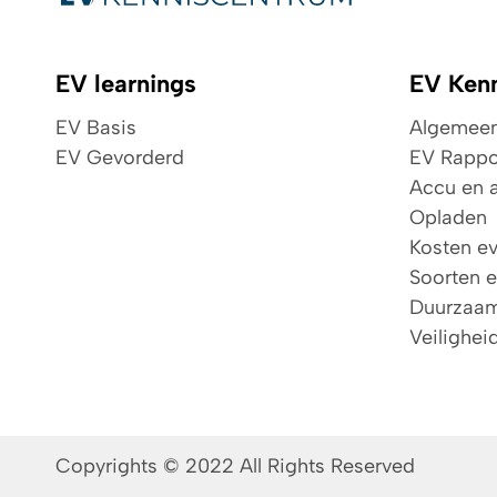
EV learnings
EV Ken
EV Basis
Algemeen 
EV Gevorderd
EV Rappo
Accu en a
Opladen
Kosten e
Soorten 
Duurzaa
Veilighei
Copyrights © 2022 All Rights Reserved