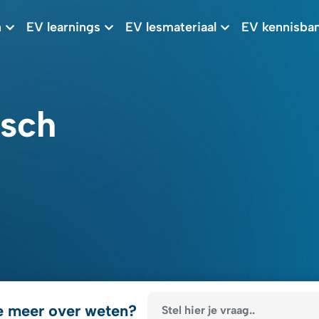
n
EV learnings
EV lesmateriaal
EV kennisba
isch
e meer over weten?