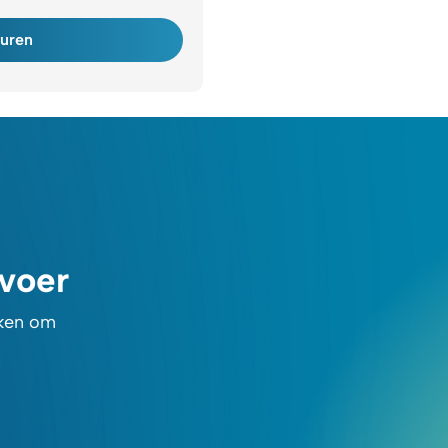
turen
rvoer
rken om