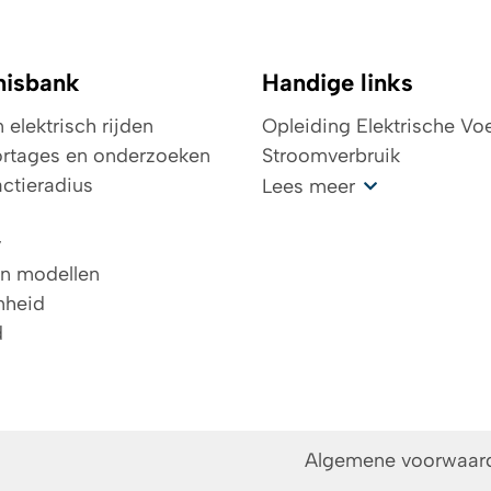
nisbank
Handige links
elektrisch rijden
Opleiding Elektrische Vo
rtages en onderzoeken
Stroomverbruik
ctieradius
Kosten oplaadpunt
Lees meer
Wegenbelasting
v
Top 4 laadpas elektrisch
en modellen
De toekomst in elektrisch
mheid
TCO
d
Investeringsaftrek
Het batterijboek
Algemene voorwaar