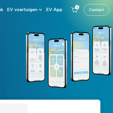
0
nk
EV voertuigen
EV App
Contact