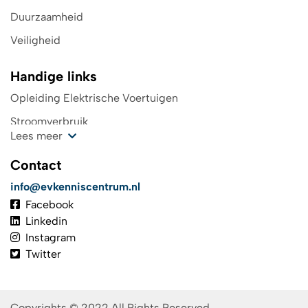
Duurzaamheid
Veiligheid
Handige links
Opleiding Elektrische Voertuigen
Stroomverbruik
Lees meer
Kosten oplaadpunt
Contact
Wegenbelasting
info@evkenniscentrum.nl
Top 4 laadpas elektrische auto
Facebook
De toekomst in elektrisch rijden
Linkedin
Instagram
TCO
Twitter
Investeringsaftrek
Het batterijboek
Copyrights © 2022 All Rights Reserved