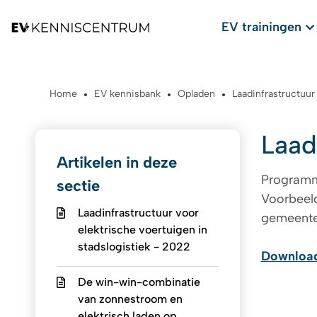
EV trainingen
Home
EV kennisbank
Opladen
Laadinfrastructuu
Laad
Artikelen in deze
Programma
sectie
Voorbeel
Laadinfrastructuur voor
gemeent
elektrische voertuigen in
stadslogistiek - 2022
Download
De win-win-combinatie
van zonnestroom en
elektrisch laden op