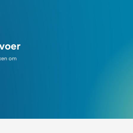
rvoer
rken om