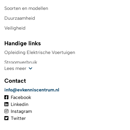
Soorten en modellen
Duurzaamheid
Veiligheid
Handige links
Opleiding Elektrische Voertuigen
Stroomverbruik
Lees meer
Kosten oplaadpunt
Contact
Wegenbelasting
info@evkenniscentrum.nl
Top 4 laadpas elektrische auto
Facebook
De toekomst in elektrisch rijden
Linkedin
Instagram
TCO
Twitter
Investeringsaftrek