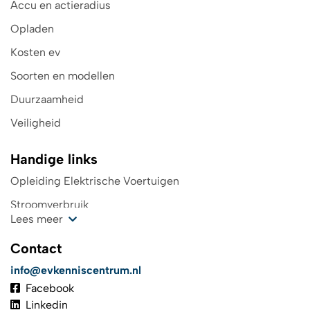
Accu en actieradius
Opladen
Kosten ev
Soorten en modellen
Duurzaamheid
Veiligheid
Handige links
Opleiding Elektrische Voertuigen
Stroomverbruik
Lees meer
Kosten oplaadpunt
Contact
Wegenbelasting
info@evkenniscentrum.nl
Top 4 laadpas elektrische auto
Facebook
De toekomst in elektrisch rijden
Linkedin