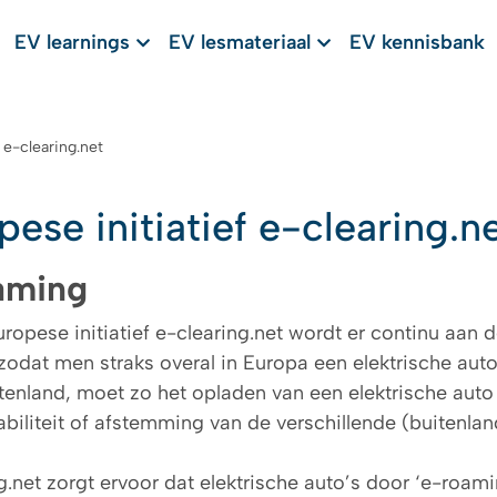
EV learnings
EV lesmateriaal
EV kennisbank
 e-clearing.net
pese initiatief e-clearing.n
aming
uropese initiatief e-clearing.net wordt er continu aan
zodat men straks overal in Europa een elektrische aut
itenland, moet zo het opladen van een elektrische au
abiliteit of afstemming van de verschillende (buitenla
g.net zorgt ervoor dat elektrische auto’s door ‘e-roa