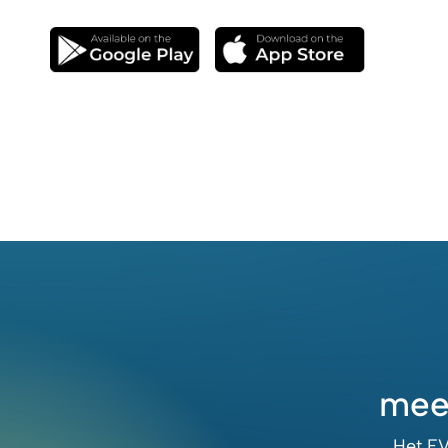
mee
Het EV