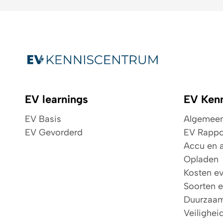
EV learnings
EV Ken
EV Basis
Algemeen 
EV Gevorderd
EV Rappo
Accu en a
Opladen
Kosten e
Soorten 
Duurzaa
Veilighei