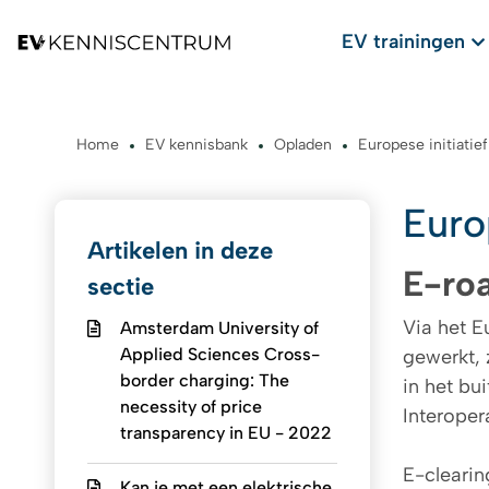
EV trainingen
Home
EV kennisbank
Opladen
Europese initiatief
Euro
Artikelen in deze
E-ro
sectie
Via het E
Amsterdam University of
Applied Sciences Cross-
gewerkt, 
border charging: The
in het bu
necessity of price
Interoper
transparency in EU - 2022
E-clearin
Kan je met een elektrische