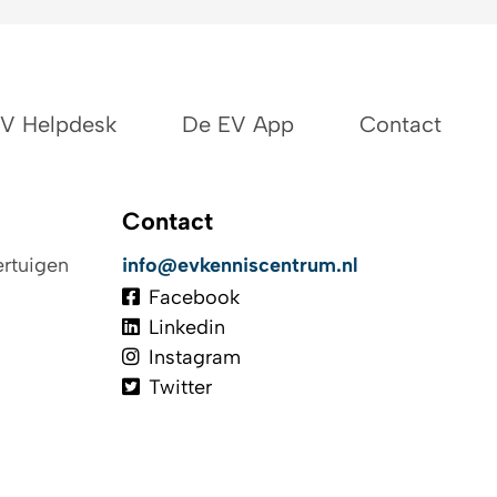
EV Helpdesk
De EV App
Contact
Contact
ertuigen
info@evkenniscentrum.nl
Facebook
Linkedin
Instagram
e auto
Twitter
 rijden