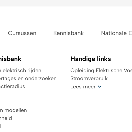
Cursussen
Kennisbank
Nationale 
nisbank
Handige links
elektrisch rijden
Opleiding Elektrische Vo
rtages en onderzoeken
Stroomverbruik
ctieradius
Kosten oplaadpunt
Lees meer
Wegenbelasting
v
Top 4 laadpas elektrisch
en modellen
De toekomst in elektrisch
mheid
TCO
d
Investeringsaftrek