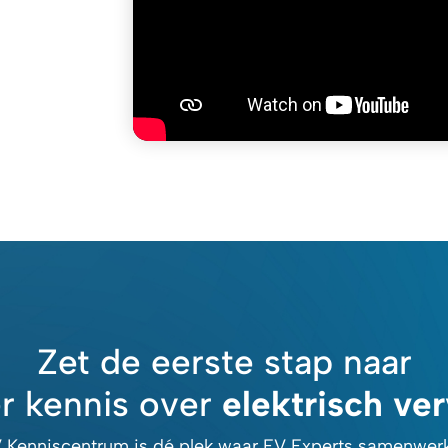
Zet de eerste stap naar
r kennis over
elektrisch ve
 Kenniscentrum is dé plek waar EV Experts samenwe