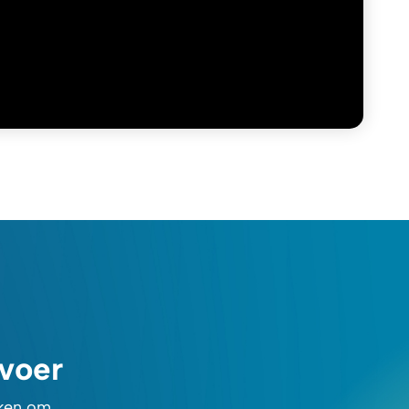
rvoer
rken om