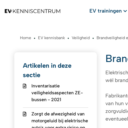
EV trainingen
Home
EV kennisbank
Veiligheid
Brandveiligheid e
Bran
Artikelen in deze
Elektrisch
sectie
wél brand
Inventarisatie
veiligheidsaspecten ZE-
Fabrikant
bussen - 2021
van hun v
zorgvuldi
Zorgt de afwezigheid van
eventueel
motorgeluid bij elektrische
auto's voor extra risico op