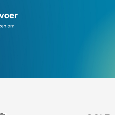
rvoer
rken om