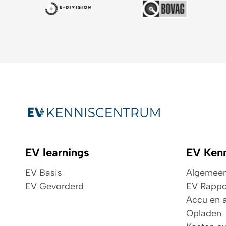
EV learnings
EV Ken
EV Basis
Algemeen 
EV Gevorderd
EV Rappo
Accu en a
Opladen