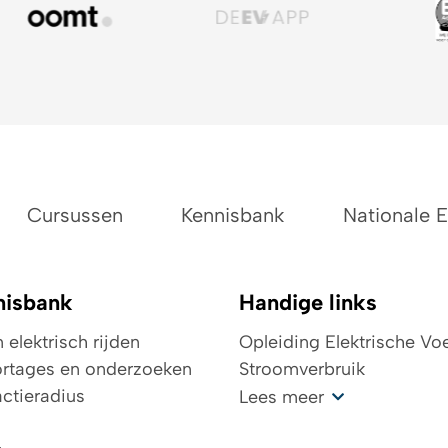
Cursussen
Kennisbank
Nationale 
nisbank
Handige links
elektrisch rijden
Opleiding Elektrische Vo
rtages en onderzoeken
Stroomverbruik
ctieradius
Kosten oplaadpunt
Lees meer
Wegenbelasting