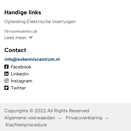
Handige links
Opleiding Elektrische Voertuigen
Stroomverbruik
Lees meer
Kosten oplaadpunt
Contact
Wegenbelasting
info@evkenniscentrum.nl
Top 4 laadpas elektrische auto
Facebook
De toekomst in elektrisch rijden
Linkedin
Instagram
TCO
Twitter
Investeringsaftrek
Het batterijboek
Copyrights © 2022 All Rights Reserved
Algemene voorwaarden
Privacyverklaring
Klachtenprocedure